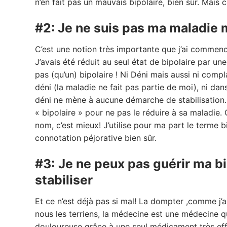
n’en fait pas un mauvais bipolaire, bien sûr. Mais c
#2: Je ne suis pas ma maladie 
C’est une notion très importante que j’ai commen
J’avais été réduit au seul état de bipolaire par u
pas (qu’un) bipolaire ! Ni Déni mais aussi ni compl
déni (la maladie ne fait pas partie de moi), ni dan
déni ne mène à aucune démarche de stabilisation. I
« bipolaire » pour ne pas le réduire à sa maladie. 
nom, c’est mieux! J’utilise pour ma part le terme b
connotation péjorative bien sûr.
#3:
Je ne peux pas guérir ma bip
stabiliser
Et ce n’est déjà pas si mal! La dompter ,comme j’ai 
nous les terriens, la médecine est une médecine qui
douloureuse grâce à une seul médicament très eff