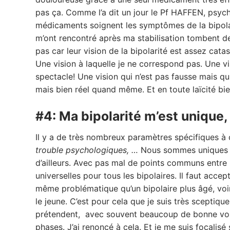
pas ça. Comme l’a dit un jour le Pf HAFFEN, psych
médicaments soignent les symptômes de la bipolar
m’ont rencontré après ma stabilisation tombent de
pas car leur vision de la bipolarité est assez cata
Une vision à laquelle je ne correspond pas. Une vi
spectacle! Une vision qui n’est pas fausse mais qui
mais bien réel quand même. Et en toute laïcité bie
#4: Ma bipolarité m’est unique, 
Il y a de très nombreux paramètres spécifiques à 
trouble psychologiques, …
Nous sommes uniques don
d’ailleurs. Avec pas mal de points communs entre n
universelles pour tous les bipolaires. Il faut accep
même problématique qu’un bipolaire plus âgé, voir 
le jeune. C’est pour cela que je suis très sceptique
prétendent, avec souvent beaucoup de bonne volon
phases. J’ai renoncé à cela. Et je me suis focalisé s