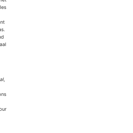
les
ent
as.
nd
aal
al,
ons
our