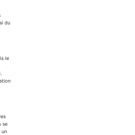
s
ai du
is le
.
ation
les
s se
a un