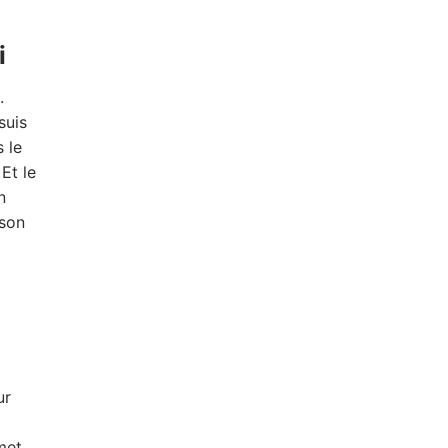
i
.
suis
 le
Et le
n
 son
ur
met