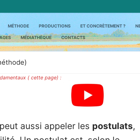
MÉTHODE
PRODUCTIONS
ET CONCRÈTEMENT ?
N
AGES
MÉDIATHÈQUE
CONTACTS
Rechercher :
méthode)
ndamentaux ( cette page) :
n peut aussi appeler les
postulats
,
ité. Un postulat est, selon le