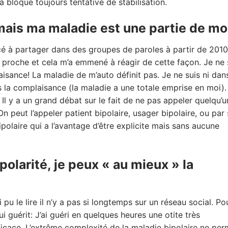
a bloque toujours tentative de stabilisation.
mais ma maladie est une partie de mo
cé à partager dans des groupes de paroles à partir de 2010
ne proche et cela m’a emmené à réagir de cette façon. Je ne 
aisance! La maladie de m’auto définit pas. Je ne suis ni dans
s la complaisance (la maladie a une totale emprise en moi). 
l y a un grand débat sur le fait de ne pas appeler quelqu’u
On peut l’appeler patient bipolaire, usager bipolaire, ou par
ipolaire qui a l’avantage d’être explicite mais sans aucune
olarité, je peux « au mieux » la
pu le lire il n’y a pas si longtemps sur un réseau social. Po
 guérit: J’ai guéri en quelques heures une otite très
icace. L’extrême complexité de la maladie bipolaire ne per