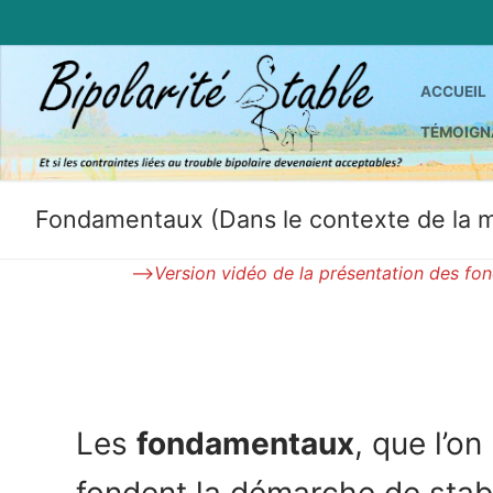
Aller
au
contenu
ACCUEIL
TÉMOIGN
Fondamentaux (Dans le contexte de la 
–>
Version vidéo de la présentation des fo
Les
fondamentaux
, que l’o
fondent la démarche de stabil