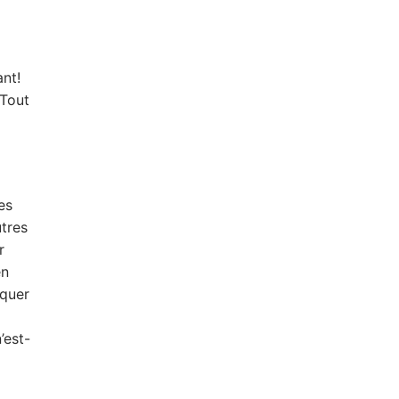
nt!
 Tout
es
tres
r
en
iquer
’est-